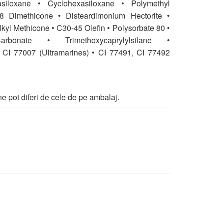
asiloxane • Cyclohexasiloxane • Polymethyl
8 Dimethicone • Disteardimonium Hectorite •
kyl Methicone • C30-45 Olefin • Polysorbate 80 •
arbonate • Trimethoxycaprylylsilane •
• CI 77007 (Ultramarines) • CI 77491, CI 77492
e pot diferi de cele de pe ambalaj.