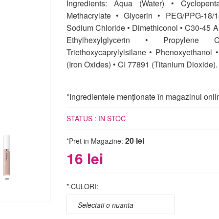
Ingredients: Aqua (Water) • Cyclopent
Methacrylate • Glycerin • PEG/PPG-18/1
Sodium Chloride • Dimethiconol • C30-45 Al
Ethylhexylglycerin • Propylene C
Triethoxycaprylylsilane • Phenoxyethanol 
(Iron Oxides) • CI 77891 (Titanium Dioxide).
*Ingredientele menționate în magazinul onlin
STATUS :
IN STOC
20 lei
*Pret in Magazine:
16 lei
*
CULORI: