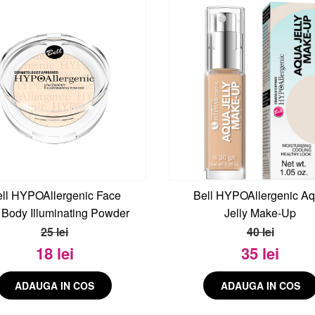
ll HYPOAllergenic Face
Bell HYPOAllergenic A
 Body Illuminating Powder
Jelly Make-Up
25 lei
40 lei
18 lei
35 lei