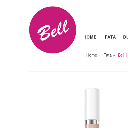
HOME
FATA
B
Home
»
Fata
»
Bell 