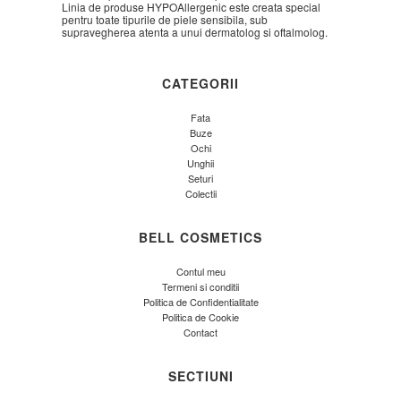
Linia de produse HYPOAllergenic este creata special
pentru toate tipurile de piele sensibila, sub
supravegherea atenta a unui dermatolog si oftalmolog.
CATEGORII
Fata
Buze
Ochi
Unghii
Seturi
Colectii
BELL COSMETICS
Contul meu
Termeni si conditii
Politica de Confidentialitate
Politica de Cookie
Contact
SECTIUNI