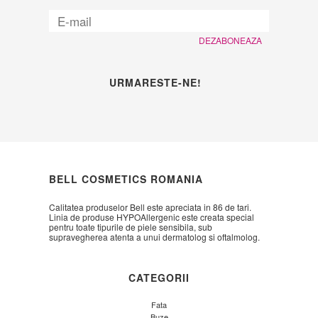
DEZABONEAZA
URMARESTE-NE!
BELL COSMETICS ROMANIA
Calitatea produselor Bell este apreciata in 86 de tari.
Linia de produse HYPOAllergenic este creata special
pentru toate tipurile de piele sensibila, sub
supravegherea atenta a unui dermatolog si oftalmolog.
CATEGORII
Fata
Buze