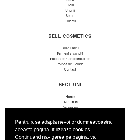
Ochi
Unghii
Seturi
Colectii
BELL COSMETICS
Contul meu
Termeni si conditii
Politica de Confidentialitate
Politica de Cookie
Contact
SECTIUNI
Home
EN-GROS
Despre noi
Blog
Sitemap
Pentru a se adapta nevoilor dumneavoastra,
ANPC
aceasta pagina utilizeaza cookies.
Continuand navigarea pe pagina, va
CONTACT