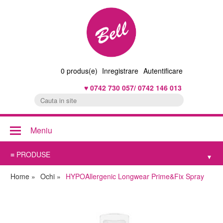
0
produs(e)
Inregistrare
Autentificare
♥ 0742 730 057/ 0742 146 013
Meniu
≡ PRODUSE
▾
Home
»
Ochi
»
HYPOAllergenic Longwear Prime&Fix Spray