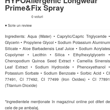
HYPOAllergenic Longwear
Prime&Fix Spray
0 voturi
♥ Scrie un review
Ingredients: Aqua (Water) • Caprylic/Capric Triglyceride •
Glycerin • Propylene Glycol • Sodium Potassium Aluminum
Silicate • Aloe Barbadensis Leaf Juice • Sodium Acrylates
Copolymer • Lecithin • Silica • Ethylhexylglycerin •
Chenopodium Quinoa Seed Extract • Camellia Sinensis
Leaf Extract • Sodium Hydroxide • Phenoxyethanol •
Potassium Sorbate • Sodium Benzoate • Sorbic Acid • CI
77491, CI 77492, CI 77499 (Iron Oxides) • CI 77891
(Titanium Dioxide)
*Ingredientele menționate în magazinul online pot diferi de
cele de pe ambalaj.