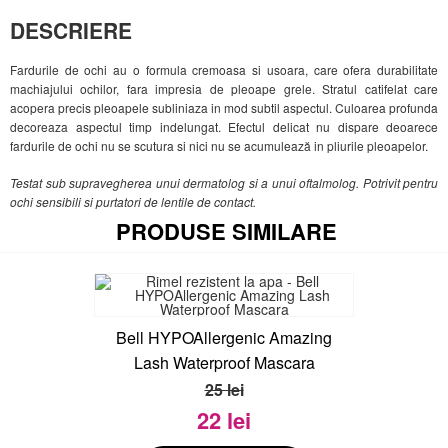
DESCRIERE
Fardurile de ochi au o formula cremoasa si usoara, care ofera durabilitate
machiajului ochilor, fara impresia de pleoape grele. Stratul catifelat care
acopera precis pleoapele subliniaza in mod subtil aspectul. Culoarea profunda
decoreaza aspectul timp indelungat. Efectul delicat nu dispare deoarece
fardurile de ochi nu se scutura si nici nu se acumulează in pliurile pleoapelor.
Testat sub supravegherea unui dermatolog si a unui oftalmolog. Potrivit pentru
ochi sensibili si purtatori de lentile de contact.
PRODUSE SIMILARE
Bell HYPOAllergenic Amazing
Lash Waterproof Mascara
25 lei
22 lei