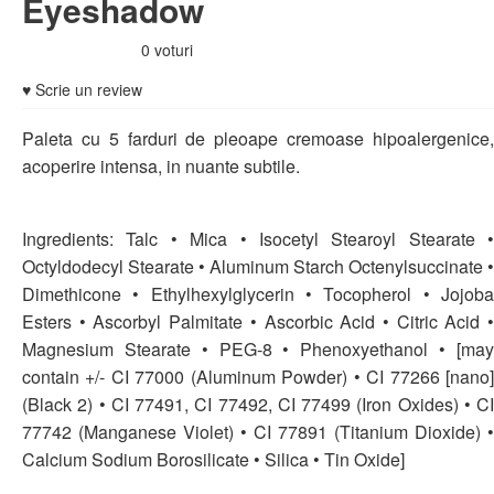
Eyeshadow
0 voturi
♥ Scrie un review
Paleta cu 5 farduri de pleoape cremoase hipoalergenice,
acoperire intensa, in nuante subtile.
Ingredients: Talc • Mica • Isocetyl Stearoyl Stearate •
Octyldodecyl Stearate • Aluminum Starch Octenylsuccinate •
Dimethicone • Ethylhexylglycerin • Tocopherol • Jojoba
Esters • Ascorbyl Palmitate • Ascorbic Acid • Citric Acid •
Magnesium Stearate • PEG-8 • Phenoxyethanol • [may
contain +/- CI 77000 (Aluminum Powder) • CI 77266 [nano]
(Black 2) • CI 77491, CI 77492, CI 77499 (Iron Oxides) • CI
77742 (Manganese Violet) • CI 77891 (Titanium Dioxide) •
Calcium Sodium Borosilicate • Silica • Tin Oxide]