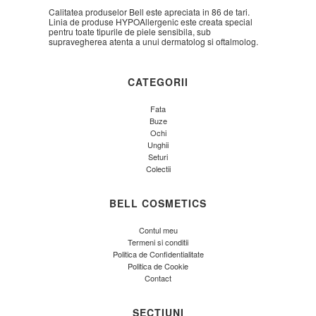
Calitatea produselor Bell este apreciata in 86 de tari.
Linia de produse HYPOAllergenic este creata special
pentru toate tipurile de piele sensibila, sub
supravegherea atenta a unui dermatolog si oftalmolog.
CATEGORII
Fata
Buze
Ochi
Unghii
Seturi
Colectii
BELL COSMETICS
Contul meu
Termeni si conditii
Politica de Confidentialitate
Politica de Cookie
Contact
SECTIUNI